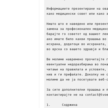
Информациите презентирани на ова
како медицински совет или како з
Ништо што е наведено или презент
замена за професионален медицинс
барајте го советот од вашиот лек
ако имате било какви прашања во 
исхрана, додатоци во исхраната, 
во врска со вашето здравје и бла
Ве молиме навремено прочитајте г
евентуални недоразбирања во пона
читање на правилата и условите, 
нив и ги прифаќате. Доколку не с
молиме да не ја посетувате веб-с
За сите дополнителни прашања и п
контактирајте не на contact@tvoe
1.	Содржина
