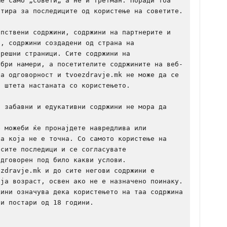
е само „совети„ а не и третман. Поради тоа 
тира за последиците од користење на советите.

пствени содржини, содржини на партнерите и 
, содржини создадени од страна на 
решни страници. Сите содржини на 
обри намери, а посетителите содржините на веб-
а одговорност и tvoezdravje.mk не може да се 
 штета настаната со користењето.

 забавни и едукативни содржини не мора да 
 можеби ќе пронајдете навредливa или 
а која не е точна. Со самото користење на 
сите последици и се согласувате 
дговорен под било какви услови.

zdravje.mk и до сите негови содржини е 
ја возраст, освен ако не е назначено поинаку. 
ини означува дека користењето на таа содржина 
и постари од 18 години.
