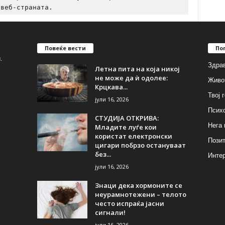
Повеќе вести
По
.
Здрав
Летна пита на која никој
не може да ѝ одолее:
Живо
Крцкава...
Твој 
јули 16, 2026
Псих
СТУДИЈА ОТКРИВА:
Нега 
Младите луѓе кои
користат електронски
Позит
цигари побрзо остануваат
без...
Инте
јули 16, 2026
Знаци дека хормоните се
неурамнотежени – телото
често испраќа јасни
сигнали!
јули 16, 2026