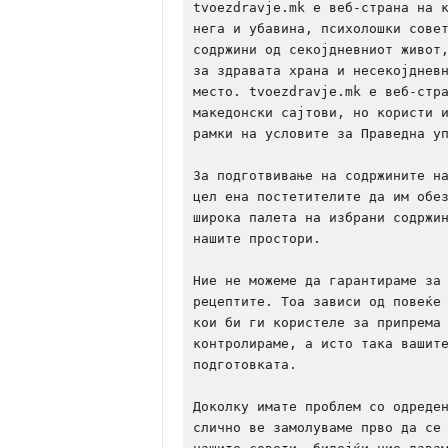
tvoezdravje.mk е веб-страна на к
нега и убавина, психолошки совет
содржини од секојдневниот живот,
за здравата храна и несекојдневн
место. tvoezdravje.mk е веб-стра
македонски сајтови, но користи и
рамки на условите за Праведна уп
За подготвивање на содржините на
цел ена постетителите да им обез
широка палета на избрани содржин
нашите простори.

Ние не можеме да гарантираме за 
рецептите. Тоа зависи од повеќе 
кои би ги користеле за припрема 
контролираме, а исто така вашите
подготовката. 

Доколку имате проблем со одреден
слично ве замолуваме прво да се 