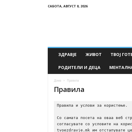
САБОТА, АВГУСТ 8, 2026
Т
в
о
е
З
д
р
ЗДРАВЈЕ
ЖИВОТ
ТВОЈ ГОТ
а
в
РОДИТЕЛИ И ДЕЦА
МЕНТАЛН
ј
е
Дома
Правила
Правила
Правила и услови за користење.

Со самата посета на оваа веб стр
согласувате со условите на корис
tvoezdravje.mk им отстапувате це