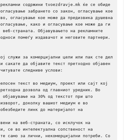
рекламни содржини tvoezdravje.mk ќе се обиде 
огласување забрането со закон, огласување кое 
во, огласување кое може да предизвика душевна 
огласување, како и огласување кое може да ги 
 веб-страната. Објавувањето на рекламните 
односи помеѓу издавачот и неговите партнери.

ој служи за комерцијални цели или пак сте дел 
и сакате да објавите текст претходно објавен 
читувате следниве услови:

елосен текст во медиум, проект или сајт кој 
ретходна дозвола од главниот уредник. Во 
 објавување на 30% од текстот при што 
изворот, доколку вашиот медиум е во 
обезбедите линк до материјалот на 
вени на веб-страната, со исклучок на 
и, се во интелектуална сопственост на 
те само за лични, некомерцијални потреби. Со 