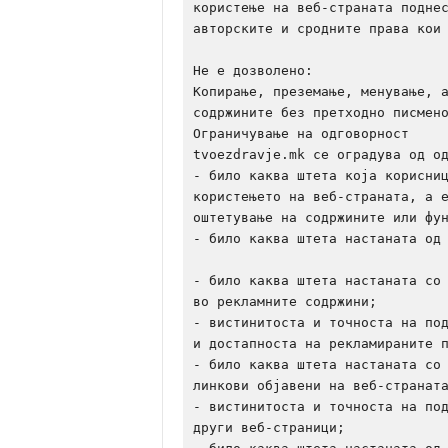
користење на веб-страната поднес
авторските и сродните права кои 
Не е дозволено:

Копирање, преземање, менување, а
содржините без претходно писмено
Ограничување на одговорност

tvoezdravje.mk се оградува од од
- било каква штета која корисниц
користењето на веб-страната, а е
оштетување на содржините или фун
- било каква штета настаната од 
- било каква штета настаната со 
во рекламните содржини;

- вистинитоста и точноста на под
и достапноста на рекламираните п
- било каква штета настаната со 
линкови објавени на веб-страната
- вистинитоста и точноста на под
други веб-страници;
