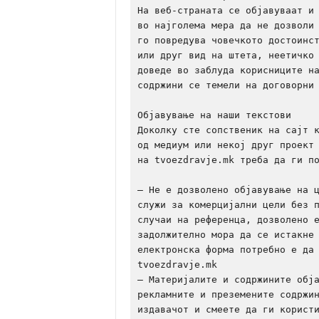
На веб-страната се објавуваат и 
во најголема мера да не дозволи 
го повредува човечкото достоинст
или друг вид на штета, неетичко 
доведе во заблуда корисниците на
содржини се темели на договорни 
Објавување на наши текстови

Доколку сте сопственик на сајт к
од медиум или некој друг проект 
на tvoezdravje.mk треба да ги по
– Не е дозволено објавување на ц
служи за комерцијални цели без п
случаи на референца, дозволено е
задолжително мора да се истакне 
електронска форма потребно е да 
tvoezdravje.mk

– Материјалите и содржините обја
рекламните и преземените содржин
издавачот и смеете да ги користи