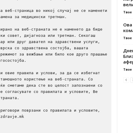
вели
а веб-страница во никој случај не се наменети 
Твое
амена за медицински третман.

Ова
ирано на веб-страната не е наменето да биде 
ком
ки совет, дијагноза или третман. Секогаш 
Твое
ар или друг давател на здравствени услуги, 
врска со здравствена состојба, вашата 
Днев
режимот за вежбање или било кое друго прашање 
Бли
госостојба.

афер
Твое
и овие правила и услови, за да се избегнат 
тамошното користење на веб-страната. Со 
ќе сметаме дека сте во целост запознаени со 
е согласувате со правилата и условите, Ве 
траната.

риговори поврзани со правилата и условите, 
zdravje.mk
