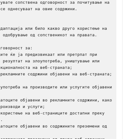
увате сопствена одговорност за почитување на 
се однесуваат на овие содржини.

даптација или било какво друго користење на 
 одобрување од сопственикот на правата.

говорност за:

ите ќе ја предизвикаат или претрпат при 
 резултат на злоупотреба, уништување или 
кционалноста на веб-страната;

рекламните содржини објавени на веб-страната;

употреба на производите или услугите објавени 
атоците објавени во рекламните содржини, како 
роизводи и услуги;

користење на веб-страниците достапни преку 
.

атоците објавени во содржините преземени од 