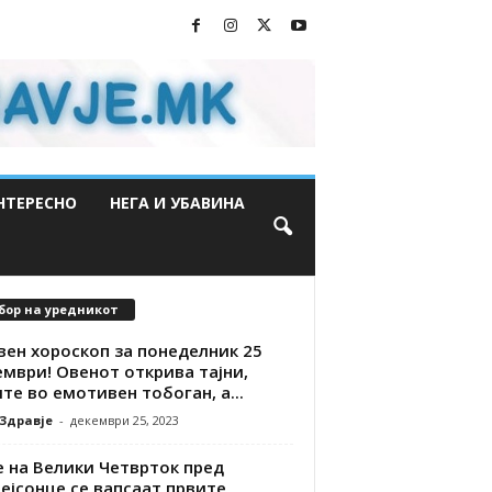
НТЕРЕСНО
НЕГА И УБАВИНА
бор на уредникот
вен хороскоп за понеделник 25
мври! Овенот открива тајни,
те во емотивен тобоган, а...
 Здравје
-
декември 25, 2023
е на Велики Четврток пред
ејсонце се вапсаат првите