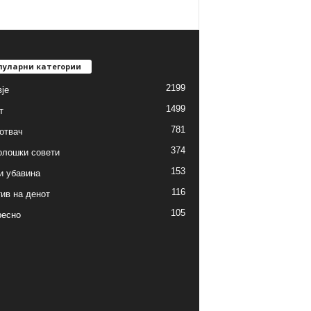
пуларни категории
2199
је
1499
т
781
готвач
374
олошки совети
153
и убавина
116
ив на денот
105
ресно