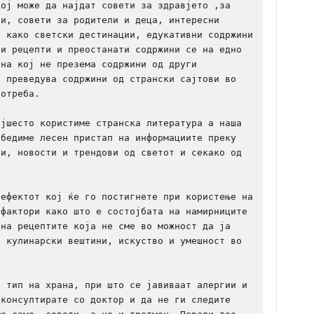
ој може да најдат совети за здравјетo ,за 
и, совети за родители и деца, интересни 
 како светски дестинации, едукативни содржини 
и рецепти и преостанати содржини се на едно 
на кој не презема содржини од други 
 преведува содржини од странски сајтови во 
отреба. 

јшесто користиме странска литература а наша 
бедиме лесен пристап на информациите преку 
и, новости и трендови од светот и секако од 
ефектот кој ќе го постигнете при користење на 
фактори како што е состојбата на намирниците 
на рецептите која не сме во можност да ја 
 кулинарски вештини, искуство и умешност во 
 тип на храна, при што се јавиваат алергии и 
консултирате со доктор и да не ги следите 