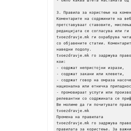
- било каква штета настаната од 
3. Правила за користење на комен
Коментарите на содржините на веб
претставуваат ставовите, мислења
редакцијата се согласува или ги 
tvoezdravje.mk ги охрабрува чита
со објавените статии. Коментарит
наведни подолу.

tvoezdravje.mk го задржува право
кои:

- содржат непристојни изрази,

- содржат закани или клевети,

- содржат говор на омраза насоче
национална или етничка припаднос
- промовираат услуги или произво
релевантни со содржината се приф
Ве молиме да ги почитувате прави
tvoezdravje.mk

Промена на правилата

tvoezdravje.mk го задржува право
правилата за користење. За важни