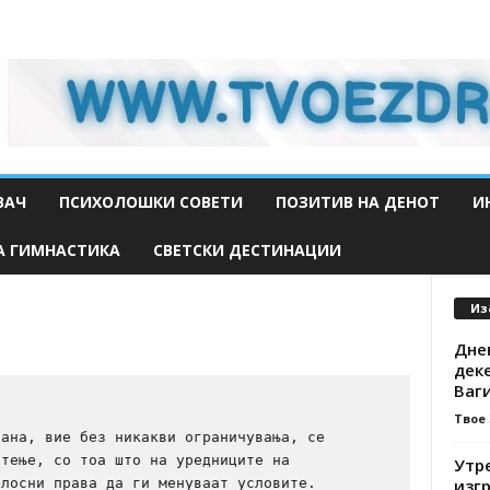
ВАЧ
ПСИХОЛОШКИ СОВЕТИ
ПОЗИТИВ НА ДЕНОТ
И
А ГИМНАСТИКА
СВЕТСКИ ДЕСТИНАЦИИ
Из
Дне
деке
Ваги
Твое
ана, вие без никакви ограничувања, се 
тење, со тоа што на уредниците на 
Утр
изгр
лосни права да ги менуваат условите.
