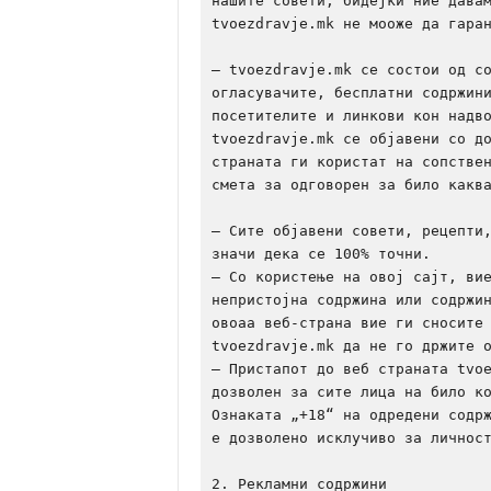
нашите совети, бидејќи ние давам
tvoezdravje.mk не мооже да гаран
– tvoezdravje.mk се состои од со
огласувачите, бесплатни содржини
посетителите и линкови кон надво
tvoezdravje.mk се објавени со д
страната ги користат на сопствен
смета за одговорен за било каква
– Сите објавени совети, рецепти,
значи дека се 100% точни.

– Со користење на овој сајт, вие
непристоjна содржина или содржин
овоаа веб-страна вие ги сносите 
tvoezdravje.mk да не го држите о
– Пристапот до веб страната tvoe
дозволен за сите лица на било ко
Ознаката „+18“ на одредени содрж
е дозволено исклучиво за личност
2. Рекламни содржини
