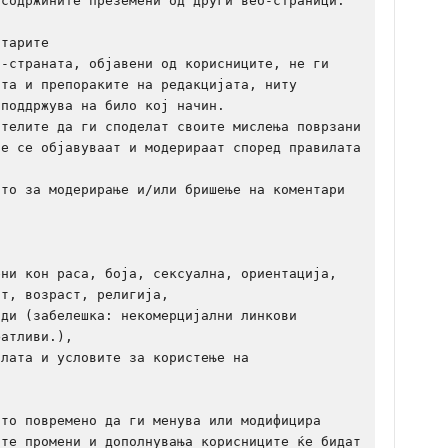
содржините преземени од други веб-страници.

тарите

-страната, објавени од корисниците, не ги 
та и препораките на редакцијата, ниту 
поддржува на било кој начин.

телите да ги споделат своите мислења поврзани 
е се објавуваат и модерираат според правилата 
то за модерирање и/или бришење на коментари 
ни кон раса, боја, сексуална, ориентација, 
т, возраст, религија,

ди (забелешка: некомерцијални линкови 
атливи.),

лата и условите за користење на 
то повремено да ги менува или модифицира 
те промени и дополнувања корисниците ќе бидат 