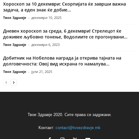
Хороскоп за 10 декември: Скорпијата ќе заврши важна
задача, а еден знак ќе добие...
Твое Здравје
-
декември 10, 2025
Дневен хороскоп за среда, 6 декември! Стрелецот ќе
доживее љубовно тонење, Водолиите се прогонувани...
Твое Здравје
-
декември 6, 2023
Добитник на Нобелова награда ја открива тајната на
долговечноста: Овој вид исхрана го намалува...
Твое Здравје
-
јули 21, 2025
Твое Здравје 2020. Сите права се задржани.
Контакт:
contact@tvoezdravje.mk