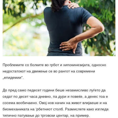
Проблемите со болките во грбот и хипокинезијата, односно
недостатокот на движење се во рангот на современи
„епидемии“.
До пред само педесет години беше незамисливо луѓето да
седат по десет часа дневно, па дури и повеќе, а денес тоа е
сосема вообичаено. Овој нов начин на живот влијаеше и на
биомеханиката на ‘рбетниот столб. Размислете како изгледа
типично патување до трговски центар, на пример.