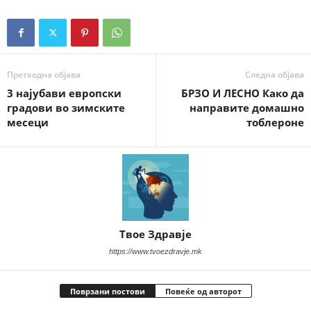
Претходна објава
Следна објава
3 најубави европски
БРЗО И ЛЕСНО Како да
градови во зимските
направите домашно
месеци
тоблероне
Твое Здравје
https://www.tvoezdravje.mk
Поврзани постови
Повеќе од авторот