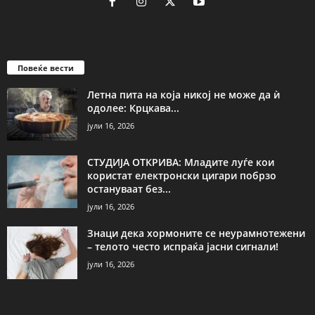
Повеќе вести
Летна пита на која никој не може да ѝ
одолее: Крцкава...
јули 16, 2026
СТУДИЈА ОТКРИВА: Младите луѓе кои
користат електронски цигари побрзо
остануваат без...
јули 16, 2026
Знаци дека хормоните се неурамнотежени
– телото често испраќа јасни сигнали!
јули 16, 2026