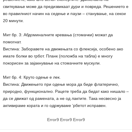
свиткување може да предизвикаат дури и повреда. Решението е
во правилниот начин на седење и паузи – станување, на секои
20 минути.
Мит бр. 3: Абдоминалните кревања (стомачки) можат да
помогнат.
Вистина: Заборавете на движењата со флексија, особено ако
имате болки во грбот. Планк (положба на табла) е многу
покорисен за зајакнување на стомачните мускули.
Мит бр. 4: Круто одење е лек.
Вистина: Движењето при одење мора да биде флатерично,
природно, функционално. Рацете треба да бидат како нишало –
да се движат од рамената, а не од лактите. Така несвесно ја
активираме кората и го одржуваме ‘рбетот исправен.
Error9
Error9
Error9