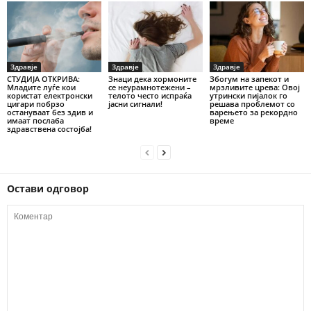
Здравје
Здравје
Здравје
СТУДИЈА ОТКРИВА:
Знаци дека хормоните
Збогум на запекот и
Младите луѓе кои
се неурамнотежени –
мрзливите црева: Овој
користат електронски
телото често испраќа
утрински пијалок го
цигари побрзо
јасни сигнали!
решава проблемот со
остануваат без здив и
варењето за рекордно
имаат послаба
време
здравствена состојба!
Остави одговор