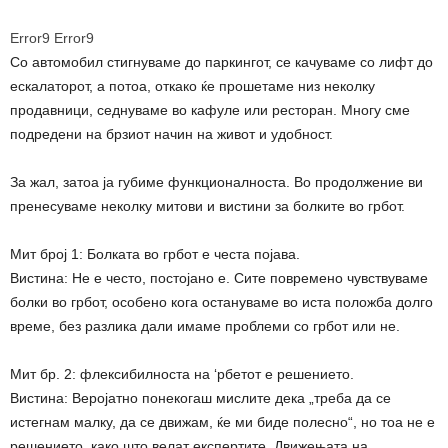
Error9
Error9
Со автомобил стигнуваме до паркингот, се качуваме со лифт до
ескалаторот, а потоа, откако ќе прошетаме низ неколку
продавници, седнуваме во кафуле или ресторан. Многу сме
подредени на брзиот начин на живот и удобност.
За жал, затоа ја губиме функционалноста. Во продолжение ви
пренесуваме неколку митови и вистини за болките во грбот.
Мит број 1: Болката во грбот е честа појава.
Вистина: Не е често, постојано е. Сите повремено чувствуваме
болки во грбот, особено кога остануваме во иста положба долго
време, без разлика дали имаме проблеми со грбот или не.
Мит бр. 2: флексибилноста на ‘рбетот е решението.
Вистина: Веројатно понекогаш мислите дека „треба да се
истегнам малку, да се движам, ќе ми биде полесно“, но тоа не е
решението, како што велат експертите. Движењата на