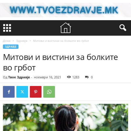
Дома
Здравје
Митови и вистини за болките во грбот
ЗДРАВЈЕ
Митови и вистини за болките
во грбот
Од
Твое Здравје
-
ноември 16, 2021
1283
0